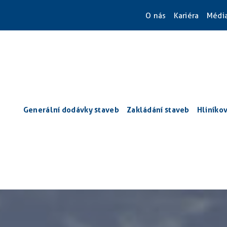
O nás
Kariéra
Médi
Generální dodávky staveb
Zakládání staveb
Hliníko