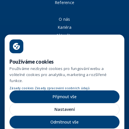
Reference
O nás
Kariéra
Aktuality
Kontakt
Whistleblowing
Používáme cookies
Používáme nezbytné cookies pro fungování webu a
volitelné cookies pro analytiku, marketing a rozšířené
funkce.
·
Navštivte stránky
Zásady cookies
Zásady zpracování osobních údajů
Přijmout vše
Fakturační údaje
Nastavení
Vinohradská 1597/174
Odmítnout vše
130 00, Praha 3