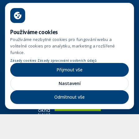
Aktuální projekty
Reference
Používáme cookies
O nás
Používáme nezbytné cookies pro fungování webu a
Kariéra
volitelné cookies pro analytiku, marketing a rozšířené
Aktuality
funkce.
Kontakt
·
Zásady cookies
Zásady zpracování osobních údajů
Whistleblowing
Přijmout vše
Nastavení
Odmítnout vše
Navštivte stránky
Fakturační údaje
Vinohradská 1597/174