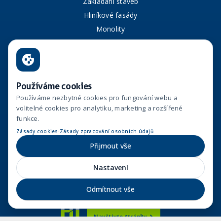
Zakládání staveb
Hliníkové fasády
Monolity
Prefa Hubenov
Aktuální projekty
Reference
Používáme cookies
Používáme nezbytné cookies pro fungování webu a
O nás
volitelné cookies pro analytiku, marketing a rozšířené
Kariéra
funkce.
Aktuality
·
Zásady cookies
Zásady zpracování osobních údajů
Kontakt
Přijmout vše
Whistleblowing
Nastavení
Odmítnout vše
Navštivte stránky